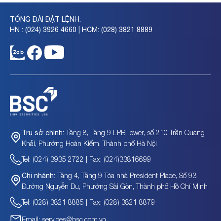
TỔNG ĐÀI ĐẶT LỆNH:
HN : (024) 3926 4660 | HCM: (028) 3821 8889
Tầng 8, Tầng 9 LPB Tower, số 210 Trần Quang
Trụ sở chính:
Khải, Phường Hoàn Kiếm, Thành phố Hà Nội
Tel: (024) 3935 2722 | Fax: (024)33816699
Tầng 4, Tầng 9 Tòa nhà President Place, Số 93
Chi nhánh:
Đường Nguyễn Du, Phường Sài Gòn, Thành phố Hồ Chí Minh
Tel: (028) 3821 8885 | Fax: (028) 3821 8879
Email: services@bsc.com.vn