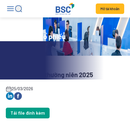
Mở tài khoản
Tin tức mã cổ phiếu
HLS: Báo cáo thường niên 2025
25/03/2026
Tải file đính kèm