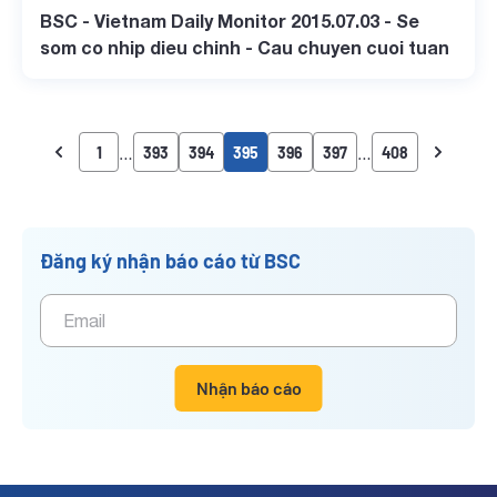
BSC - Vietnam Daily Monitor 2015.07.03 - Se
som co nhip dieu chinh - Cau chuyen cuoi tuan
…
…
1
393
394
395
396
397
408
Đăng ký nhận báo cáo từ BSC
Nhận báo cáo