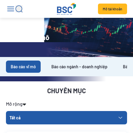
Mở tài khoản
Báo cáo vĩ mô
Báo cáo vĩ mô
Báo cáo ngành - doanh nghiệp
Báo c
CHUYÊN MỤC
Mở rộng
Tất cả