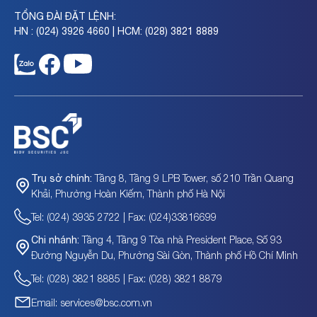
TỔNG ĐÀI ĐẶT LỆNH:
HN : (024) 3926 4660 | HCM: (028) 3821 8889
Tầng 8, Tầng 9 LPB Tower, số 210 Trần Quang
Trụ sở chính:
Khải, Phường Hoàn Kiếm, Thành phố Hà Nội
Tel: (024) 3935 2722 | Fax: (024)33816699
Tầng 4, Tầng 9 Tòa nhà President Place, Số 93
Chi nhánh:
Đường Nguyễn Du, Phường Sài Gòn, Thành phố Hồ Chí Minh
Tel: (028) 3821 8885 | Fax: (028) 3821 8879
Email: services@bsc.com.vn