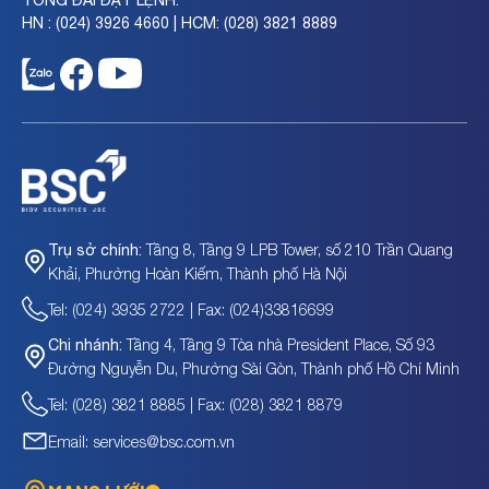
TỔNG ĐÀI ĐẶT LỆNH:
HN : (024) 3926 4660 | HCM: (028) 3821 8889
Tầng 8, Tầng 9 LPB Tower, số 210 Trần Quang
Trụ sở chính:
Khải, Phường Hoàn Kiếm, Thành phố Hà Nội
Tel: (024) 3935 2722 | Fax: (024)33816699
Tầng 4, Tầng 9 Tòa nhà President Place, Số 93
Chi nhánh:
Đường Nguyễn Du, Phường Sài Gòn, Thành phố Hồ Chí Minh
Tel: (028) 3821 8885 | Fax: (028) 3821 8879
Email: services@bsc.com.vn