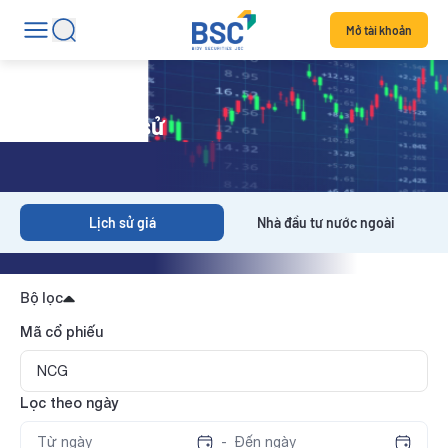
Mở tài khoản
Dữ liệu lịch sử
Lịch sử giá
Nhà đầu tư nước ngoài
Bộ lọc
Mã cổ phiếu
Lọc theo ngày
-