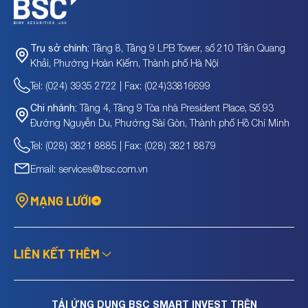
Tầng 8, Tầng 9 LPB Tower, số 210 Trần Quang
Trụ sở chính:
Khải, Phường Hoàn Kiếm, Thành phố Hà Nội
Tel: (024) 3935 2722 | Fax: (024)33816699
Tầng 4, Tầng 9 Tòa nhà President Place, Số 93
Chi nhánh:
Đường Nguyễn Du, Phường Sài Gòn, Thành phố Hồ Chí Minh
Tel: (028) 3821 8885 | Fax: (028) 3821 8879
Email: services@bsc.com.vn
MẠNG LƯỚI
LIÊN KẾT THÊM
TẢI ỨNG DỤNG BSC SMART INVEST TRÊN