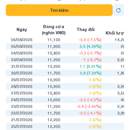
Tìm kiếm
GD
Đóng cửa
Ngày
Thay đổi
(nghìn VNĐ)
Khối lượng
06/08/2026
11,100
-0.9 (-7.5%)
14,201
05/08/2026
11,900
0.5 (4.39%)
200
04/08/2026
10,800
-0.3 (-2.7%)
200
03/08/2026
11,200
-1 (-8.2%)
6,600
31/07/2026
12,200
1.1 (9.91%)
100
30/07/2026
11,700
0.8 (7.34%)
1,800
29/07/2026
10,900
0 (0%)
0
28/07/2026
10,900
0 (0%)
3,900
27/07/2026
10,800
0 (0%)
3,500
24/07/2026
10,600
-0.5 (-4.5%)
400
23/07/2026
11,200
-0.4 (-3.45%)
2,900
22/07/2026
11,700
-0.5 (-4.1%)
3,818
21/07/2026
12,200
0 (0%)
0
20/07/2026
12,200
0 (0%)
0