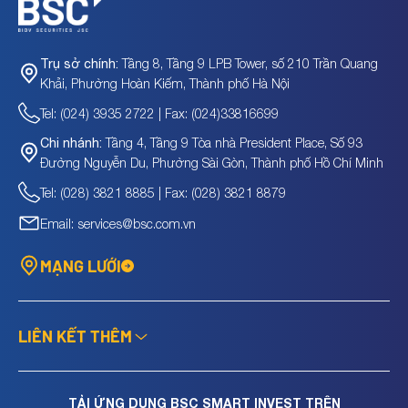
Tầng 8, Tầng 9 LPB Tower, số 210 Trần Quang
Trụ sở chính:
Khải, Phường Hoàn Kiếm, Thành phố Hà Nội
Tel: (024) 3935 2722 | Fax: (024)33816699
Tầng 4, Tầng 9 Tòa nhà President Place, Số 93
Chi nhánh:
Đường Nguyễn Du, Phường Sài Gòn, Thành phố Hồ Chí Minh
Tel: (028) 3821 8885 | Fax: (028) 3821 8879
Email: services@bsc.com.vn
MẠNG LƯỚI
LIÊN KẾT THÊM
TẢI ỨNG DỤNG BSC SMART INVEST TRÊN