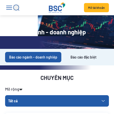
Mở tài khoản
Báo cáo ngành - doanh nghiệp
Báo cáo ngành - doanh nghiệp
Báo cáo đặc biệt
Da
CHUYÊN MỤC
Mở rộng
Tất cả