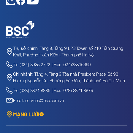
Tầng 8, Tầng 9 LPB Tower, số 210 Trần Quang
Trụ sở chính:
Khải, Phường Hoàn Kiếm, Thành phố Hà Nội
Tel: (024) 3935 2722 | Fax: (024)33816699
Tầng 4, Tầng 9 Tòa nhà President Place, Số 93
Chi nhánh:
Đường Nguyễn Du, Phường Sài Gòn, Thành phố Hồ Chí Minh
Tel: (028) 3821 8885 | Fax: (028) 3821 8879
Email: services@bsc.com.vn
MẠNG LƯỚI