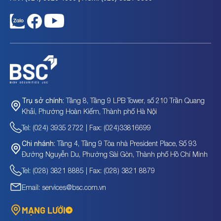
Tầng 8, Tầng 9 LPB Tower, số 210 Trần Quang
Trụ sở chính:
Khải, Phường Hoàn Kiếm, Thành phố Hà Nội
Tel: (024) 3935 2722 | Fax: (024)33816699
Tầng 4, Tầng 9 Tòa nhà President Place, Số 93
Chi nhánh:
Đường Nguyễn Du, Phường Sài Gòn, Thành phố Hồ Chí Minh
Tel: (028) 3821 8885 | Fax: (028) 3821 8879
Email: services@bsc.com.vn
MẠNG LƯỚI