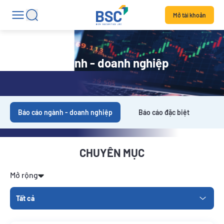
Mở tài khoản
Báo cáo ngành - doanh nghiệp
Báo cáo ngành - doanh nghiệp
Báo cáo đặc biệt
Da
CHUYÊN MỤC
Mở rộng
Tất cả