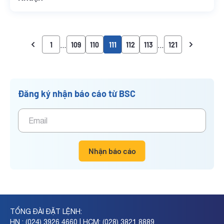
…
…
1
109
110
111
112
113
121
Đăng ký nhận báo cáo từ BSC
Nhận báo cáo
TỔNG ĐÀI ĐẶT LỆNH:
HN : (024) 3926 4660 | HCM: (028) 3821 8889