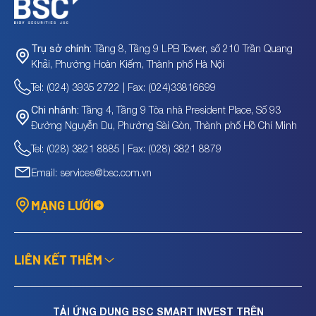
Tầng 8, Tầng 9 LPB Tower, số 210 Trần Quang
Trụ sở chính:
Khải, Phường Hoàn Kiếm, Thành phố Hà Nội
Tel: (024) 3935 2722 | Fax: (024)33816699
Tầng 4, Tầng 9 Tòa nhà President Place, Số 93
Chi nhánh:
Đường Nguyễn Du, Phường Sài Gòn, Thành phố Hồ Chí Minh
Tel: (028) 3821 8885 | Fax: (028) 3821 8879
Email: services@bsc.com.vn
MẠNG LƯỚI
LIÊN KẾT THÊM
TẢI ỨNG DỤNG BSC SMART INVEST TRÊN