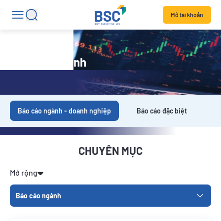
Mở tài khoản
Báo cáo ngành
Báo cáo ngành - doanh nghiệp
Báo cáo đặc biệt
Da
CHUYÊN MỤC
Mở rộng
Báo cáo ngành