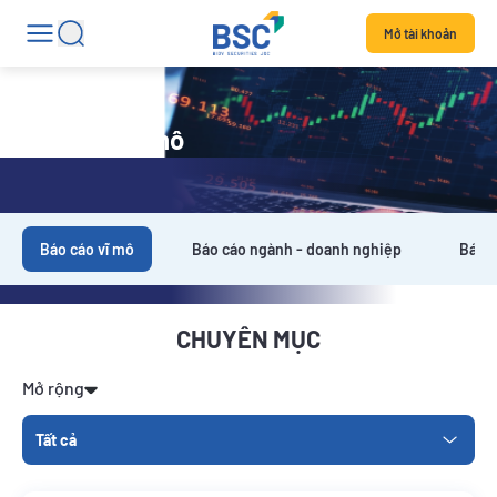
Mở tài khoản
Báo cáo vĩ mô
Báo cáo vĩ mô
Báo cáo ngành - doanh nghiệp
Báo c
CHUYÊN MỤC
Mở rộng
Tất cả