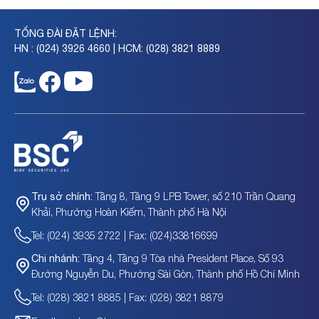
TỔNG ĐÀI ĐẶT LỆNH:
HN : (024) 3926 4660 | HCM: (028) 3821 8889
Tầng 8, Tầng 9 LPB Tower, số 210 Trần Quang
Trụ sở chính:
Khải, Phường Hoàn Kiếm, Thành phố Hà Nội
Tel: (024) 3935 2722 | Fax: (024)33816699
Tầng 4, Tầng 9 Tòa nhà President Place, Số 93
Chi nhánh:
Đường Nguyễn Du, Phường Sài Gòn, Thành phố Hồ Chí Minh
Tel: (028) 3821 8885 | Fax: (028) 3821 8879