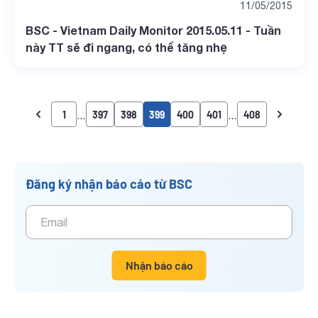
11/05/2015
BSC - Vietnam Daily Monitor 2015.05.11 - Tuần
này TT sẽ đi ngang, có thể tăng nhẹ
…
…
1
397
398
399
400
401
408
Đăng ký nhận báo cáo từ BSC
Nhận báo cáo