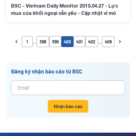
BSC - Vietnam Daily Monitor 2015.04.27 - Lực
mua của khối ngoại vẫn yếu - Cập nhật vĩ mô
…
…
1
398
399
400
401
402
409
Đăng ký nhận báo cáo từ BSC
Nhận báo cáo