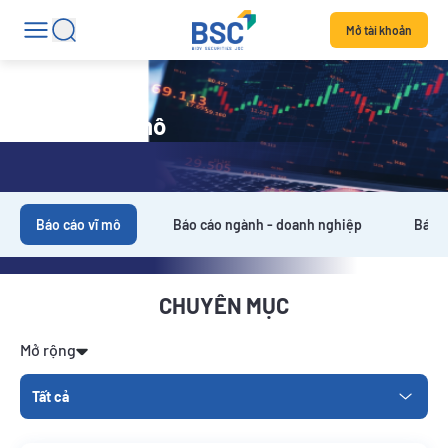
Mở tài khoản
Báo cáo vĩ mô
Báo cáo vĩ mô
Báo cáo ngành - doanh nghiệp
Báo c
CHUYÊN MỤC
Mở rộng
Tất cả