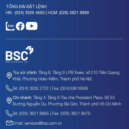
TỔNG ĐÀI ĐẶT LỆNH:
HN : (024) 3926 4660 | HCM: (028) 3821 8889
Tầng 8, Tầng 9 LPB Tower, số 210 Trần Quang
Trụ sở chính:
Khải, Phường Hoàn Kiếm, Thành phố Hà Nội
Tel: (024) 3935 2722 | Fax: (024)33816699
Tầng 4, Tầng 9 Tòa nhà President Place, Số 93
Chi nhánh:
Đường Nguyễn Du, Phường Sài Gòn, Thành phố Hồ Chí Minh
Tel: (028) 3821 8885 | Fax: (028) 3821 8879
Email: services@bsc.com.vn