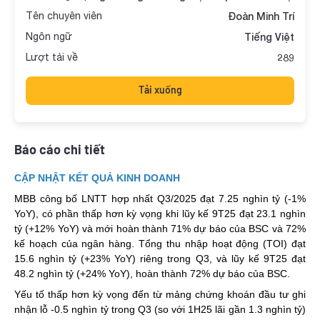
Tên chuyên viên
Đoàn Minh Trí
Ngôn ngữ
Tiếng Việt
Lượt tải về
289
Tải xuống
Báo cáo chi tiết
CẬP NHẬT KẾT QUẢ KINH DOANH
MBB công bố LNTT hợp nhất Q3/2025 đạt 7.25 nghìn tỷ (-1%
YoY), có phần thấp hơn kỳ vọng khi lũy kế 9T25 đạt 23.1 nghìn
tỷ (+12% YoY) và mới hoàn thành 71% dự báo của BSC và 72%
kế hoạch của ngân hàng. Tổng thu nhập hoạt động (TOI) đạt
15.6 nghìn tỷ (+23% YoY) riêng trong Q3, và lũy kế 9T25 đạt
48.2 nghìn tỷ (+24% YoY), hoàn thành 72% dự báo của BSC.
Yếu tố thấp hơn kỳ vọng đến từ mảng chứng khoán đầu tư ghi
nhận lỗ -0.5 nghìn tỷ trong Q3 (so với 1H25 lãi gần 1.3 nghìn tỷ)