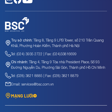
Tầng 8, Tầng 9 LPB Tower, số 210 Trần Quang
Trụ sở chính:
Khải, Phường Hoàn Kiếm, Thành phố Hà Nội
Tel: (024) 3935 2722 | Fax: (024)33816699
Tầng 4, Tầng 9 Tòa nhà President Place, Số 93
Chi nhánh:
Đường Nguyễn Du, Phường Sài Gòn, Thành phố Hồ Chí Minh
Tel: (028) 3821 8885 | Fax: (028) 3821 8879
Email: services@bsc.com.vn
MẠNG LƯỚI