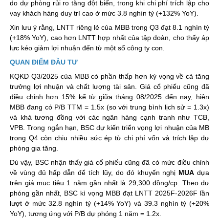
do dự phòng rủi ro tăng đột biến, trong khi chi phí trích lập cho
vay khách hàng duy trì cao ở mức 3.8 nghìn tỷ (+132% YoY).
Xin lưu ý rằng, LNTT riêng lẻ của MBB trong Q3 đạt 8.1 nghìn tỷ
(+18% YoY), cao hơn LNTT hợp nhất của tập đoàn, cho thấy áp
lực kéo giảm lợi nhuận đến từ một số công ty con.
QUAN ĐIỂM ĐẦU TƯ
KQKD Q3/2025 của MBB có phần thấp hơn kỳ vọng về cả tăng
trưởng lợi nhuận và chất lượng tài sản. Giá cổ phiếu cũng đã
điều chỉnh hơn 15% kể từ giữa tháng 08/2025 đến nay, hiện
MBB đang có P/B TTM = 1.5x (so với trung bình lịch sử = 1.3x)
và khá tương đồng với các ngân hàng cạnh tranh như TCB,
VPB. Trong ngắn hạn, BSC dự kiến triển vọng lợi nhuận của MB
trong Q4 còn chịu nhiều sức ép từ chi phí vốn và trích lập dự
phòng gia tăng.
Dù
vậy, BSC nhận
thấy
giá
cổ
phiếu
cũng
đã
có
mức
điều
chỉnh
về
vùng
đủ
hấp
dẫn
để
tích
lũy, do đó
khuyến
nghị
MUA
dựa
trên
giá
mục
tiêu 1 năm
gần
nhất
là 29,300 đồng/cp. Theo dự
phóng
gần
nhất, BSC kì
vọng MBB đạt LNTT 2025F-2026F lần
lượt ở mức 32.8 nghìn tỷ (+14% YoY) và 39.3 nghìn tỷ (+20%
YoY), tương
ứng
với P/B dự
phóng 1 năm = 1.2x.