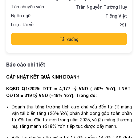
Tên chuyên viên
Trần Nguyễn Tường Huy
Ngôn ngữ
Tiếng Việt
Lượt tải về
291
Tải xuống
Báo cáo chi tiết
CẬP NHẬT KẾT QUẢ KINH DOANH ​
KQKD Q1/2025: DTT = 4,177 tỷ VNĐ (+50% YoY), LNST-
CĐTS = 319 tỷ VNĐ (+48% YoY). Trong đó:​
Doanh thu tăng trưởng tích cực chủ yếu đến từ (1) mảng
vận tải biển tăng +26% YoY, phản ánh đóng góp toàn phần
từ đội tàu đầu tư mới trong năm 2025; và (2) mảng thương
mại tăng mạnh +318% YoY, tiếp tục được đẩy mạnh.​
Biên lợi nhuận gộp giảm từ 17.7% xuống 14.7% (-3.0 đpt)