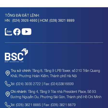
TỔNG ĐÀI ĐẶT LỆNH:
HN : (024) 3926 4660 | HCM: (028) 3821 8889
Tầng 8, Tầng 9 LPB Tower, số 210 Trần Quang
Trụ sở chính:
Khải, Phường Hoàn Kiếm, Thành phố Hà Nội
Tel: (024) 3935 2722 | Fax: (024)33816699
Tầng 4, Tầng 9 Tòa nhà President Place, Số 93
Chi nhánh:
Đường Nguyễn Du, Phường Sài Gòn, Thành phố Hồ Chí Minh
Tel: (028) 3821 8885 | Fax: (028) 3821 8879