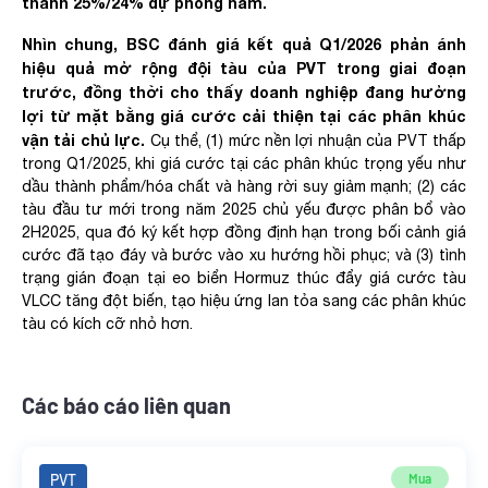
thành 25%/24% dự phóng năm.​
Nhìn chung, BSC đánh giá kết quả Q1/2026 phản ánh
hiệu quả mở rộng đội tàu của PVT trong giai đoạn
trước, đồng thời cho thấy doanh nghiệp đang hưởng
lợi từ mặt bằng giá cước cải thiện tại các phân khúc
vận tải chủ lực.
Cụ thể, (1) mức nền lợi nhuận của PVT thấp
trong Q1/2025, khi giá cước tại các phân khúc trọng yếu như
dầu thành phẩm/hóa chất và hàng rời suy giảm mạnh; (2) các
tàu đầu tư mới trong năm 2025 chủ yếu được phân bổ vào
2H2025, qua đó ký kết hợp đồng định hạn trong bối cảnh giá
cước đã tạo đáy và bước vào xu hướng hồi phục; và (3) tình
trạng gián đoạn tại eo biển Hormuz thúc đẩy giá cước tàu
VLCC tăng đột biến, tạo hiệu ứng lan tỏa sang các phân khúc
tàu có kích cỡ nhỏ hơn. ​
Các báo cáo liên quan
PVT
Mua