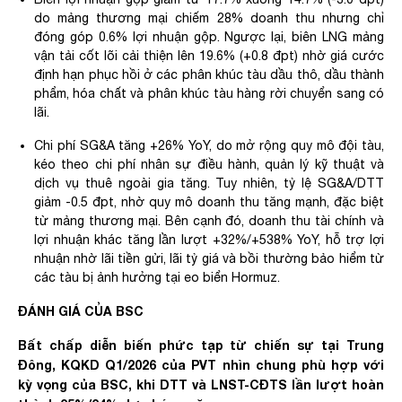
do mảng thương mại chiếm 28% doanh thu nhưng chỉ
đóng góp 0.6% lợi nhuận gộp. Ngược lại, biên LNG mảng
vận tải cốt lõi cải thiện lên 19.6% (+0.8 đpt) nhờ giá cước
định hạn phục hồi ở các phân khúc tàu dầu thô, dầu thành
phẩm, hóa chất và phân khúc tàu hàng rời chuyển sang có
lãi.​
Chi phí SG&A tăng +26% YoY, do mở rộng quy mô đội tàu,
kéo theo chi phí nhân sự điều hành, quản lý kỹ thuật và
dịch vụ thuê ngoài gia tăng. Tuy nhiên, tỷ lệ SG&A/DTT
giảm -0.5 đpt, nhờ quy mô doanh thu tăng mạnh, đặc biệt
từ mảng thương mại. Bên cạnh đó, doanh thu tài chính và
lợi nhuận khác tăng lần lượt +32%/+538% YoY, hỗ trợ lợi
nhuận nhờ lãi tiền gửi, lãi tỷ giá và bồi thường bảo hiểm từ
các tàu bị ảnh hưởng tại eo biển Hormuz.​
ĐÁNH GIÁ CỦA BSC​
Bất chấp diễn biến phức tạp từ chiến sự tại Trung
Đông, KQKD Q1/2026 của PVT nhìn chung phù hợp với
kỳ vọng của BSC, khi DTT và LNST-CĐTS lần lượt hoàn