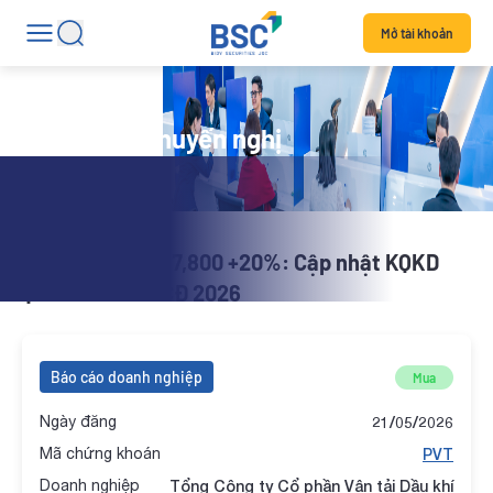
Mở tài khoản
Danh mục khuyến nghị
X-Stock | PVT 27,800 +20%: Cập nhật KQKD
Q1/2026 và ĐHCĐ 2026
Báo cáo doanh nghiệp
Mua
Ngày đăng
21/05/2026
Mã chứng khoán
PVT
Doanh nghiệp
Tổng Công ty Cổ phần Vận tải Dầu khí