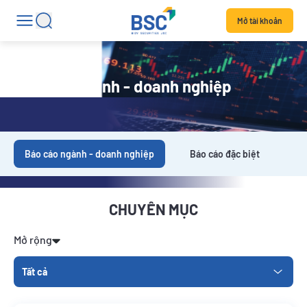
Mở tài khoản
Báo cáo ngành - doanh nghiệp
Báo cáo ngành - doanh nghiệp
Báo cáo đặc biệt
Da
CHUYÊN MỤC
Mở rộng
Tất cả