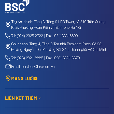
Tầng 8, Tầng 9 LPB Tower, số 210 Trần Quang
Trụ sở chính:
Khải, Phường Hoàn Kiếm, Thành phố Hà Nội
Tel: (024) 3935 2722 | Fax: (024)33816699
Tầng 4, Tầng 9 Tòa nhà President Place, Số 93
Chi nhánh:
Đường Nguyễn Du, Phường Sài Gòn, Thành phố Hồ Chí Minh
Tel: (028) 3821 8885 | Fax: (028) 3821 8879
Email: services@bsc.com.vn
MẠNG LƯỚI
LIÊN KẾT THÊM