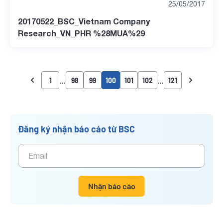
25/05/2017
20170522_BSC_Vietnam Company
Research_VN_PHR %28MUA%29
…
…
1
98
99
100
101
102
121
Đăng ký nhận báo cáo từ BSC
Nhận báo cáo