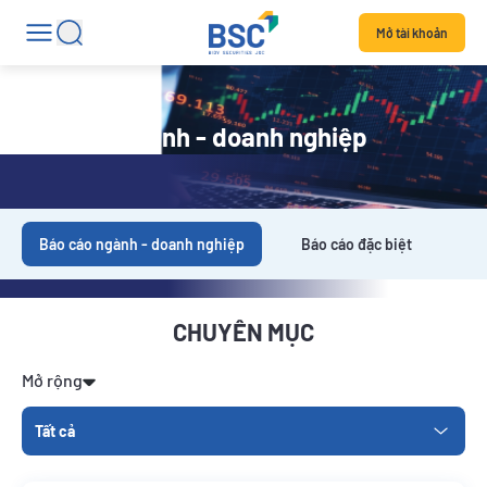
Mở tài khoản
Báo cáo ngành - doanh nghiệp
Báo cáo ngành - doanh nghiệp
Báo cáo đặc biệt
Da
CHUYÊN MỤC
Mở rộng
Tất cả