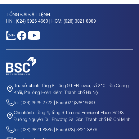
TỔNG ĐÀI ĐẶT LỆNH:
HN : (024) 3926 4660 | HCM: (028) 3821 8889
Tầng 8, Tầng 9 LPB Tower, số 210 Trần Quang
Trụ sở chính:
Khải, Phường Hoàn Kiếm, Thành phố Hà Nội
Tel: (024) 3935 2722 | Fax: (024)33816699
Tầng 4, Tầng 9 Tòa nhà President Place, Số 93
Chi nhánh:
Đường Nguyễn Du, Phường Sài Gòn, Thành phố Hồ Chí Minh
Tel: (028) 3821 8885 | Fax: (028) 3821 8879