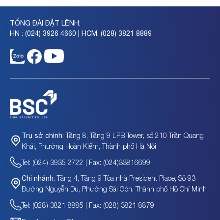
TỔNG ĐÀI ĐẶT LỆNH:
HN : (024) 3926 4660 | HCM: (028) 3821 8889
Tầng 8, Tầng 9 LPB Tower, số 210 Trần Quang
Trụ sở chính:
Khải, Phường Hoàn Kiếm, Thành phố Hà Nội
Tel: (024) 3935 2722 | Fax: (024)33816699
Tầng 4, Tầng 9 Tòa nhà President Place, Số 93
Chi nhánh:
Đường Nguyễn Du, Phường Sài Gòn, Thành phố Hồ Chí Minh
Tel: (028) 3821 8885 | Fax: (028) 3821 8879