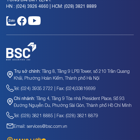
HN : (024) 3926 4660 | HCM: (028) 3821 8889
Tầng 8, Tầng 9 LPB Tower, số 210 Trần Quang
Trụ sở chính:
Khải, Phường Hoàn Kiếm, Thành phố Hà Nội
Tel: (024) 3935 2722 | Fax: (024)33816699
Tầng 4, Tầng 9 Tòa nhà President Place, Số 93
Chi nhánh:
Đường Nguyễn Du, Phường Sài Gòn, Thành phố Hồ Chí Minh
Tel: (028) 3821 8885 | Fax: (028) 3821 8879
Email: services@bsc.com.vn