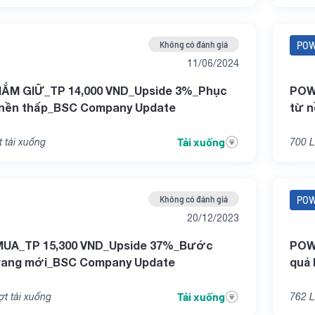
Không có đánh giá
PO
11/06/2024
ẮM GIỮ_TP 14,000 VND_Upside 3%_Phục
POW
 nền thấp_BSC Company Update
từ 
Tải xuống
 tải xuống
700
L
Không có đánh giá
PO
20/12/2023
UA_TP 15,300 VND_Upside 37%_Bước
POW
rang mới_BSC Company Update
quả 
Tải xuống
t tải xuống
762
L