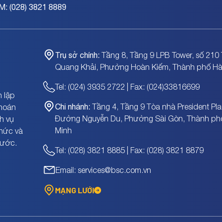
M: (028) 3821 8889
Trụ sở chính:
Tầng 8, Tầng 9 LPB Tower, số 210 
Quang Khải, Phường Hoàn Kiếm, Thành phố Hà
Tel: (024) 3935 2722 | Fax: (024)33816699
 lập
Chi nhánh:
Tầng 4, Tầng 9 Tòa nhà President Pla
khoán
Đường Nguyễn Du, Phường Sài Gòn, Thành ph
h vụ
Minh
chức và
nước.
Tel: (028) 3821 8885 | Fax: (028) 3821 8879
Email: services@bsc.com.vn
MẠNG LƯỚI