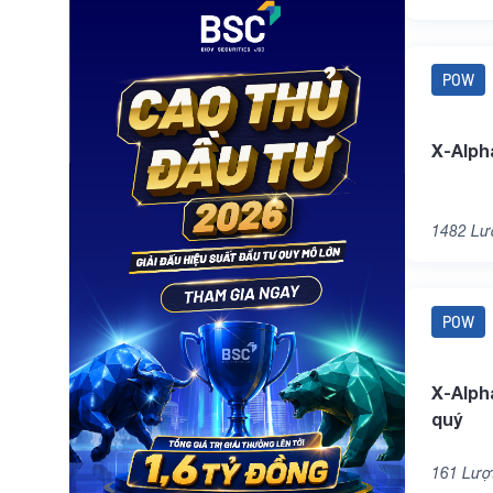
POW
X-Alph
1482
Lượ
POW
X-Alph
quý
161
Lượt