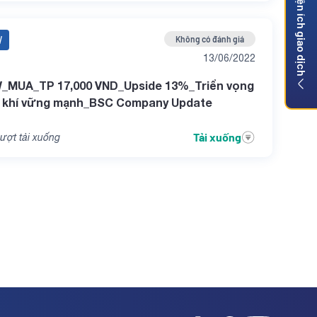
Tiện ích giao dịch
W
Không có đánh giá
13/06/2022
_MUA_TP 17,000 VND_Upside 13%_Triển vọng
n khí vững mạnh_BSC Company Update
Tải xuống
ượt tải xuống