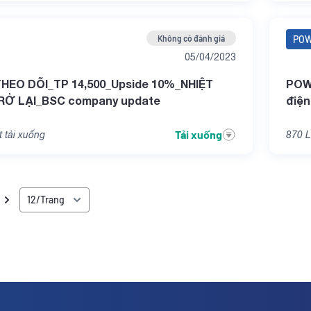
Không có đánh giá
PO
05/04/2023
EO DÕI_TP 14,500_Upside 10%_NHIỆT
POW
RỞ LẠI_BSC company update
điệ
Tải xuống
 tải xuống
870
L