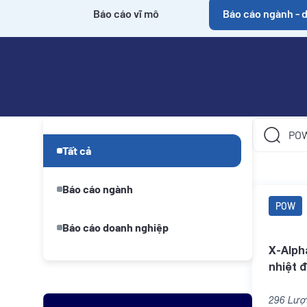
Báo cáo vĩ mô
Báo cáo ngành - 
CHUYÊN MỤC
Tất cả
Báo cáo ngành
POW
Báo cáo doanh nghiệp
X-Alph
nhiệt đ
296
Lượt