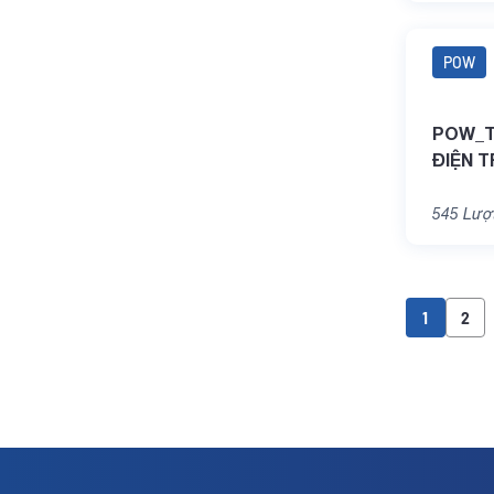
POW
POW_TH
ĐIỆN T
545
Lượt
1
2