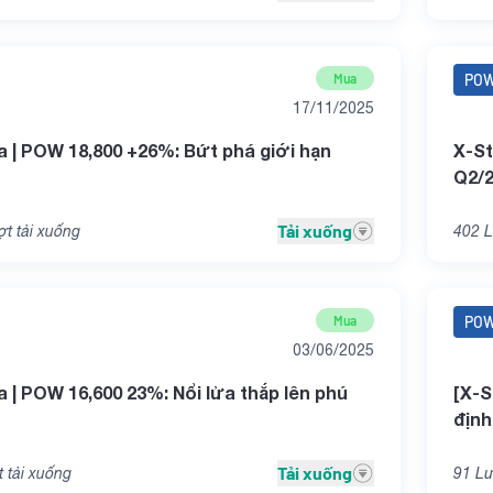
Mua
PO
17/11/2025
a | POW 18,800 +26%: Bứt phá giới hạn
X-St
Q2/
Tải xuống
t tải xuống
402
L
Mua
PO
03/06/2025
a | POW 16,600 23%: Nổi lửa thắp lên phú
[X-S
định
Tải xuống
 tải xuống
91
Lư