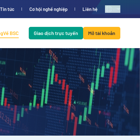
VI
Tin tức
Cơ hội nghề nghiệp
Liên hệ
ng
Về BSC
Giao dịch trực tuyến
Mở tài khoản