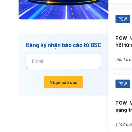
POW
POW_N
Đăng ký nhận báo cáo từ BSC
hồi từ
555
Lượt
Nhận báo cáo
POW
POW_M
sang t
1142
Lượ