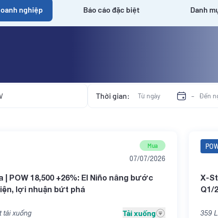
doanh nghiệp
Báo cáo đặc biệt
Danh mụ
Thời gian:
-
Mua
PO
07/07/2026
a | POW 18,500 +26%: El Niño nâng bước
X-St
iện, lợi nhuận bứt phá
Q1/
Tải xuống
 tải xuống
359
L