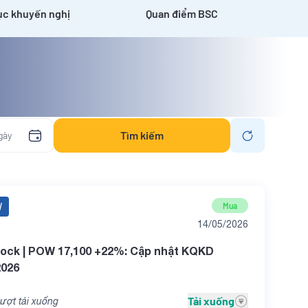
c khuyến nghị
Quan điểm BSC
Tìm kiếm
W
Mua
14/05/2026
ock | POW 17,100 +22%: Cập nhật KQKD
2026
Tải xuống
ượt tải xuống