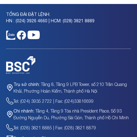
TỔNG ĐÀI ĐẶT LỆNH:
HN : (024) 3926 4660 | HCM: (028) 3821 8889
Tầng 8, Tầng 9 LPB Tower, số 210 Trần Quang
Trụ sở chính:
Khải, Phường Hoàn Kiếm, Thành phố Hà Nội
Tel: (024) 3935 2722 | Fax: (024)33816699
Tầng 4, Tầng 9 Tòa nhà President Place, Số 93
Chi nhánh:
Đường Nguyễn Du, Phường Sài Gòn, Thành phố Hồ Chí Minh
Tel: (028) 3821 8885 | Fax: (028) 3821 8879