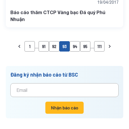
19/04/2017
Báo cáo thăm CTCP Vàng bạc Đá quý Phú
Nhuận
…
…
1
91
92
93
94
95
111
Đăng ký nhận báo cáo từ BSC
Nhận báo cáo